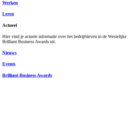
Werken
Leren
Actueel
Hier vind je actuele informatie over het bedrijfsleven in de Westelij
Brilliant Business Awards uit.
Nieuws
Events
Brilliant Business Awards
Ik zoek een baan