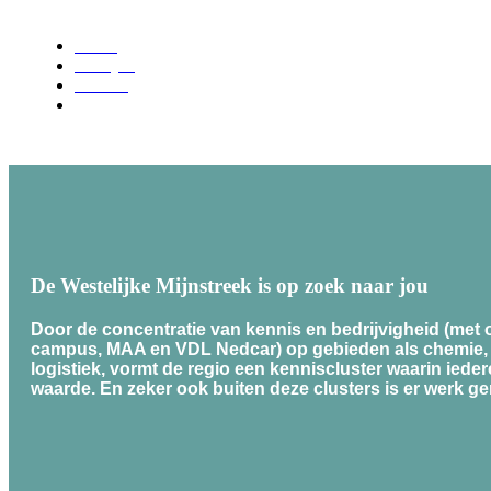
Home
Voor jou
Werken
Ik zoek een baan
De Westelijke Mijnstreek is op zoek naar jou
Door de concentratie van kennis en bedrijvigheid (met
campus, MAA en VDL Nedcar) op gebieden als chemie, 
logistiek, vormt de regio een kenniscluster waarin ieder
waarde. En zeker ook buiten deze clusters is er werk g