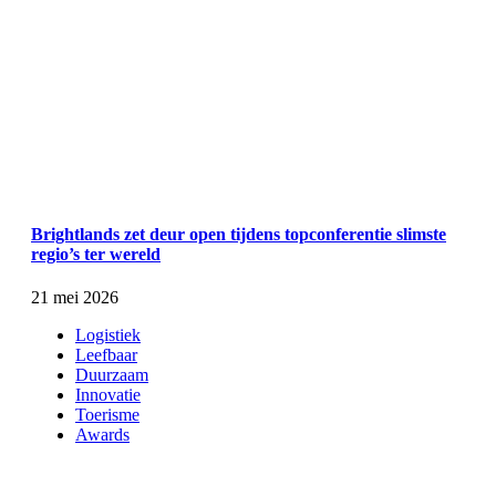
Brightlands zet deur open tijdens topconferentie slimste
regio’s ter wereld
21 mei 2026
Logistiek
Leefbaar
Duurzaam
Innovatie
Toerisme
Awards