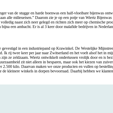
hanger van de stugge en harde boenwas een half-vloeibare bijenwas ontwi
 aan alle milieueisen.” Daarom zie je op een potje van Wiertz Bijenwa
volledig naast zich neer gelegd en richten zich meer op chemische pro
een bijna een ambacht. Er is al 3 keer door malafide bedrijven in Neder
ze gevestigd in een industriepand op Krawinkel. De Westelijke Mijnstre
 Ik rij twee keer per jaar naar Zwitserland en het voelt alsof het in mijn
zijn ze zeldzaam. Wiertz ontwikkelt ondertussen vrolijk door en is be
zaamheid zit niet alleen in besparen, maar ook het kiezen van zuivere
eer 2.500 kilo. Daarvan maken we onze producten en vullen op bestellin
e de kleinere winkels in dorpen bevoorraad. Daarbij hebben we klanten