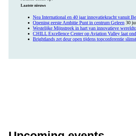
Laatste nieuws
Nea International en 40 jaar innovatiekracht vanuit B
Opening eerste Ambitie Punt in centrum Geleen
30 ju
Westelijke Mijnstreek in hart van innovatieve wereldt
CHILL Excellence Center op Aviation Valley laat onde
Brightlands zet deur open tijdens topconferentie slimst
Upcoming events