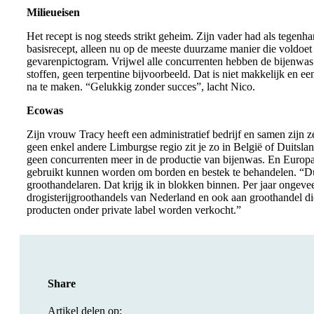
Milieueisen
Het recept is nog steeds strikt geheim. Zijn vader had als tegen
basisrecept, alleen nu op de meeste duurzame manier die voldoet
gevarenpictogram. Vrijwel alle concurrenten hebben de bijenwas 
stoffen, geen terpentine bijvoorbeeld. Dat is niet makkelijk en 
na te maken. “Gelukkig zonder succes”, lacht Nico.
Ecowas
Zijn vrouw Tracy heeft een administratief bedrijf en samen zijn 
geen enkel andere Limburgse regio zit je zo in België of Duitsland.
geen concurrenten meer in de productie van bijenwas. En Europa 
gebruikt kunnen worden om borden en bestek te behandelen. “Duur
groothandelaren. Dat krijg ik in blokken binnen. Per jaar ongev
drogisterijgroothandels van Nederland en ook aan groothandel di
producten onder private label worden verkocht.”
Share
Artikel delen op: