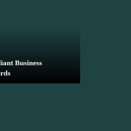
liant Business
rds