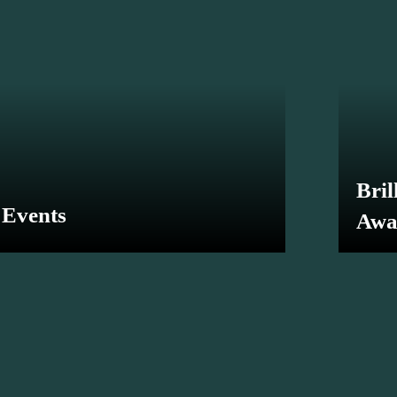
Bril
Events
Awa