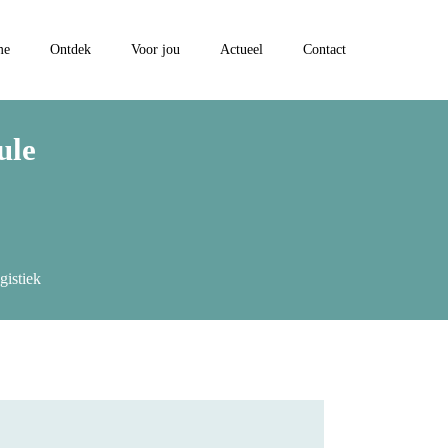
me
Ontdek
Voor jou
Actueel
Contact
ule
gistiek