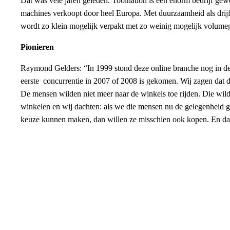
Dat was vele jaren geleden. Toolnation is een enorm bedrijf ge
machines verkoopt door heel Europa. Met duurzaamheid als drij
wordt zo klein mogelijk verpakt met zo weinig mogelijk volume
Pionieren
Raymond Gelders: “In 1999 stond deze online branche nog in de
eerste concurrentie in 2007 of 2008 is gekomen. Wij zagen dat 
De mensen wilden niet meer naar de winkels toe rijden. Die wilde
winkelen en wij dachten: als we die mensen nu de gelegenheid 
keuze kunnen maken, dan willen ze misschien ook kopen. En dat