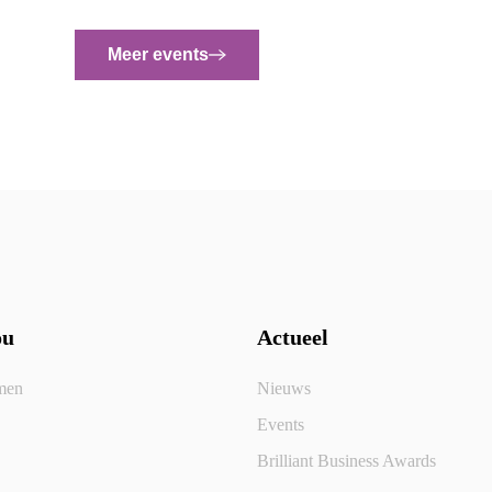
Meer events
ou
Actueel
men
Nieuws
Events
Brilliant Business Awards