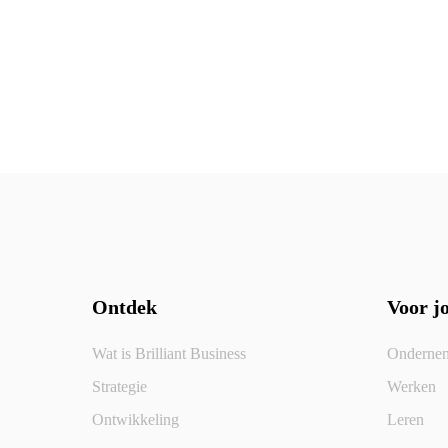
Ontdek
Voor j
Wat is Brilliant Business
Onderne
Strategie
Werken
Ontwikkeling
Leren