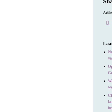
Sh
Artik
Laa
Ne
va
Op
Ge
We
we
CH
la
be