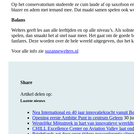
Op het conservatorium studeerde ze cum laude af op saxofoon en p
blazer en adem met iemand mee. Dat maakt samen spelen ook we
Balans
Welters geeft les aan alle leeftijden en op alle niveau’s. Als so
spelen, dan smaakt het al snel naar meer. Het gaat om de goede 
fanfares. Deze worden over de hele wereld uitgegeven, dus het k
Voor alle info zie
suzannewelters.nl
Share
Artikel delen op:
Laatste nieuws
Nea International en 40 jaar innovatiekracht vanuit B
Opening eerste Ambitie Punt in centrum Geleen
30 ju
Westelijke Mijnstreek in hart van innovatieve wereldt
CHILL Excellence Center op Aviation Valley laat onde
Brightlands zet deur open tijdens topconferentie slimst