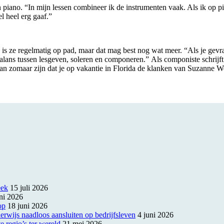
iano. “In mijn lessen combineer ik de instrumenten vaak. Als ik op pia
l heel erg gaaf.”
liste is ze regelmatig op pad, maar dat mag best nog wat meer. “Als je g
balans tussen lesgeven, soleren en componeren.”
Als componiste schrijf
an zomaar zijn dat je op vakantie in Florida de klanken van Suzanne We
eek
15 juli 2026
ni 2026
op
18 juni 2026
rwijs naadloos aansluiten op bedrijfsleven
4 juni 2026
e regio’s ter wereld
21 mei 2026