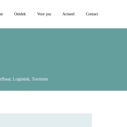
me
Ontdek
Voor jou
Actueel
Contact
efbaar
,
Logistiek
,
Toerisme