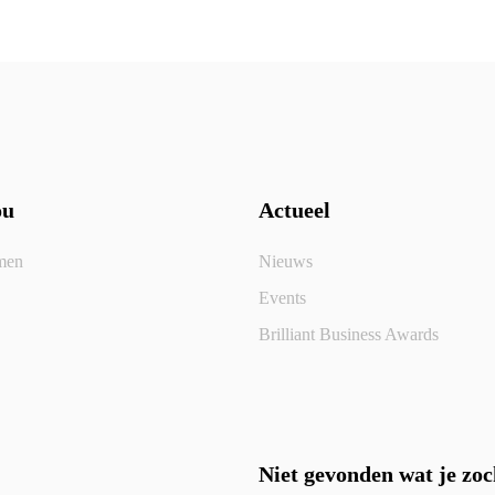
ou
Actueel
men
Nieuws
Events
Brilliant Business Awards
Niet gevonden wat je zoc