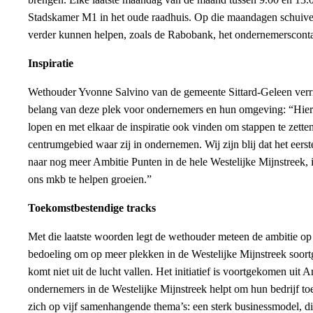
Stadskamer M1 in het oude raadhuis. Op die maandagen schuiven
verder kunnen helpen, zoals de Rabobank, het ondernemersconta
Inspiratie
Wethouder Yvonne Salvino van de gemeente Sittard-Geleen verrich
belang van deze plek voor ondernemers en hun omgeving: “Hie
lopen en met elkaar de inspiratie ook vinden om stappen te zette
centrumgebied waar zij in ondernemen. Wij zijn blij dat het eerst
naar nog meer Ambitie Punten in de hele Westelijke Mijnstreek, i
ons mkb te helpen groeien.”
Toekomstbestendige tracks
Met die laatste woorden legt de wethouder meteen de ambitie op ta
bedoeling om op meer plekken in de Westelijke Mijnstreek soort
komt niet uit de lucht vallen. Het initiatief is voortgekomen u
ondernemers in de Westelijke Mijnstreek helpt om hun bedrijf 
zich op vijf samenhangende thema’s: een sterk businessmodel, di