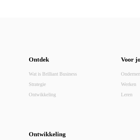
Ontdek
Voor j
Wat is Brilliant Business
Onderne
Strategie
Werken
Ontwikkeling
Leren
Ontwikkeling