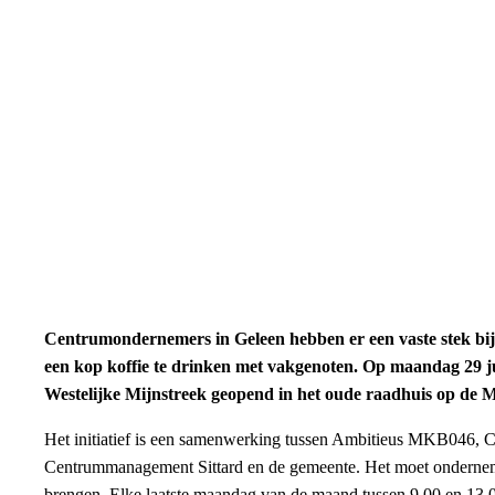
Centrumondernemers in Geleen hebben er een vaste stek bij 
een kop koffie te drinken met vakgenoten. Op maandag 29 ju
Westelijke Mijnstreek geopend in het oude raadhuis op de M
Het initiatief is een samenwerking tussen Ambitieus MKB046,
Centrummanagement Sittard en de gemeente. Het moet ondernemers
brengen. Elke laatste maandag van de maand tussen 9.00 en 13.