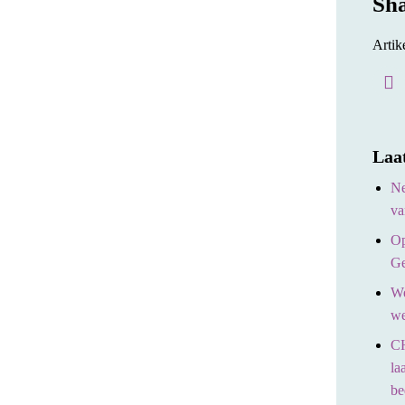
Sh
Artik
Laa
Ne
va
Op
Ge
We
we
CH
la
be