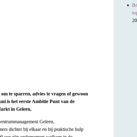
Br
to
20
om te sparren, advies te vragen of gewoon
ni is het eerste Ambitie Punt van de
arkt in Geleen.
 Centrummanagement Geleen,
 dichter bij elkaar en bij praktische hulp
00 uur zijn ondernemers welkom in de