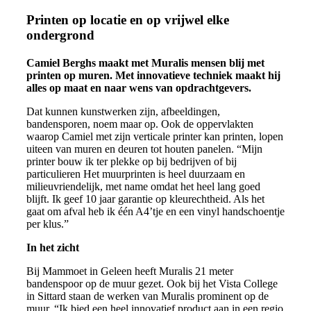
Printen op locatie en op vrijwel elke
ondergrond
Camiel Berghs maakt met Muralis mensen blij met
printen op muren. Met innovatieve techniek maakt hij
alles op maat en naar wens van opdrachtgevers.
Dat kunnen kunstwerken zijn, afbeeldingen,
bandensporen, noem maar op. Ook de oppervlakten
waarop Camiel met zijn verticale printer kan printen, lopen
uiteen van muren en deuren tot houten panelen. “Mijn
printer bouw ik ter plekke op bij bedrijven of bij
particulieren Het muurprinten is heel duurzaam en
milieuvriendelijk, met name omdat het heel lang goed
blijft. Ik geef 10 jaar garantie op kleurechtheid. Als het
gaat om afval heb ik één A4’tje en een vinyl handschoentje
per klus.”
In het zicht
Bij Mammoet in Geleen heeft Muralis 21 meter
bandenspoor op de muur gezet. Ook bij het Vista College
in Sittard staan de werken van Muralis prominent op de
muur. “Ik bied een heel innovatief product aan in een regio