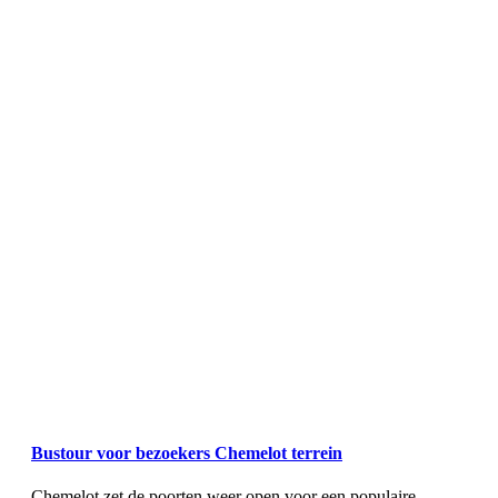
Bustour voor bezoekers Chemelot terrein
Chemelot zet de poorten weer open voor een populaire