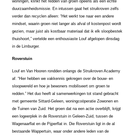
woningen, klinkt het redden van groen opeens als een echte
duurzaamheidsmissie. En intussen gaat het struikroven zelfs
verder dan recyclen alleen: “Het werkt toe naar een andere
mindset, waarin groen niet langer als afval of kostenpost wordt
gezien, maar juist als kostbaar materiaal dat ik elk sloopbestek
thuishoort,” vertelde een enthousiaste Louf afgelopen dinsdag
in de Limburger.
Roverstuin
Louf en Van Hooren rondden onlangs de Struikroven Academy
af. “Hier hebben we vakkennis gekregen over de bouw- en
sloopwereld en hoe je bewoners mobiliseert om groen te
redden.” Het duo heeft al samenwerkingen tot stand gebracht
met gemeente Sittard-Geleen, woningcoöperatie Zowonen en
de Tuinen van Zuid. Het groen dat na een actie overblijft, krijgt
een logeerplek in de Roverstuin in Geleen-Zuid, tussen de
Wagenaarflat en de Pijperflat in. Die Roverstuin ligt in de al
bestaande Wappertuin, waar onder andere leden van de