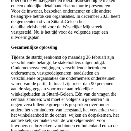
doel om de winkelgebieden toekomstbestendig te maken
en een duidelijke detailhandelsstructuur te presenteren.
Voor de inwoner, bezoeker, ondernemer en alle andere
belangrijke betrokken organisaties. In december 2023 heeft
de gemeenteraad van Sittard-Geleen het
detailhandelsbeleid voor de Westelijke Mijnstreek
vastgesteld. Nu is het tijd voor de volgende stap: een
uitvoeringsplan.
Gezamenlijke oplossing
Tijdens de startbijeenkomst op maandag 26 februari zijn
verschillende belangrijke stakeholders uitgenodigd.
Ondernemersverenigingen, verschillende betrokken
ondernemers, vastgoedeigenaren, raadsleden en
verschillende organisaties die ondernemers ondersteunen
waren van de partij. In totaal zijn meer dan 90 personen
aan de slag gegaan voor meer aantrekkelijke
winkelgebieden in Sittard-Geleen. Eén van de vragen die
centraal stonden: wat moet er volgens u gebeuren? In
negen verschillende groepen is gesproken over onder
andere het verminderen van leegstand, het versterken van
het winkelaanbod in de centra, wijken en dorpskernen, het
aantrekkelijker maken van de winkelgebieden voor
inwoners en bezoekers van binnen én buitenland en zo de
bezoekersaantallen te verhogen.