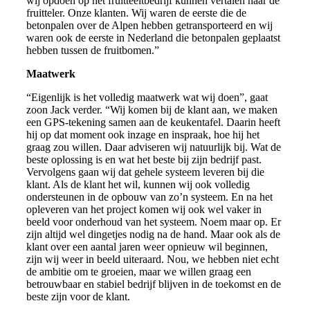
wij opdoen op het fruitteeltbedrijf kunnen vertalen naar de
fruitteler. Onze klanten. Wij waren de eerste die de
betonpalen over de Alpen hebben getransporteerd en wij
waren ook de eerste in Nederland die betonpalen geplaatst
hebben tussen de fruitbomen.”
Maatwerk
“Eigenlijk is het volledig maatwerk wat wij doen”, gaat
zoon Jack verder. “Wij komen bij de klant aan, we maken
een GPS-tekening samen aan de keukentafel. Daarin heeft
hij op dat moment ook inzage en inspraak, hoe hij het
graag zou willen. Daar adviseren wij natuurlijk bij. Wat de
beste oplossing is en wat het beste bij zijn bedrijf past.
Vervolgens gaan wij dat gehele systeem leveren bij die
klant. Als de klant het wil, kunnen wij ook volledig
ondersteunen in de opbouw van zo’n systeem. En na het
opleveren van het project komen wij ook wel vaker in
beeld voor onderhoud van het systeem. Noem maar op. Er
zijn altijd wel dingetjes nodig na de hand. Maar ook als de
klant over een aantal jaren weer opnieuw wil beginnen,
zijn wij weer in beeld uiteraard. Nou, we hebben niet echt
de ambitie om te groeien, maar we willen graag een
betrouwbaar en stabiel bedrijf blijven in de toekomst en de
beste zijn voor de klant.