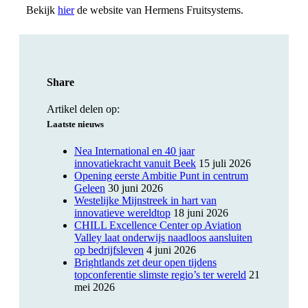
Bekijk
hier
de website van Hermens Fruitsystems.
Share
Artikel delen op:
Laatste nieuws
Nea International en 40 jaar
innovatiekracht vanuit Beek
15 juli 2026
Opening eerste Ambitie Punt in centrum
Geleen
30 juni 2026
Westelijke Mijnstreek in hart van
innovatieve wereldtop
18 juni 2026
CHILL Excellence Center op Aviation
Valley laat onderwijs naadloos aansluiten
op bedrijfsleven
4 juni 2026
Brightlands zet deur open tijdens
topconferentie slimste regio’s ter wereld
21
mei 2026