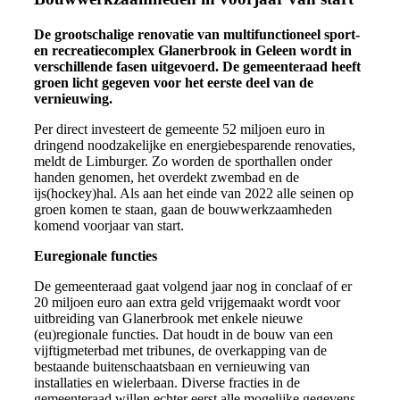
De grootschalige renovatie van multifunctioneel sport-
en recreatiecomplex Glanerbrook in Geleen wordt in
verschillende fasen uitgevoerd. De gemeenteraad heeft
groen licht gegeven voor het eerste deel van de
vernieuwing.
Per direct investeert de gemeente 52 miljoen euro in
dringend noodzakelijke en energiebesparende renovaties,
meldt de Limburger. Zo worden de sporthallen onder
handen genomen, het overdekt zwembad en de
ijs(hockey)hal. Als aan het einde van 2022 alle seinen op
groen komen te staan, gaan de bouwwerkzaamheden
komend voorjaar van start.
Euregionale functies
De gemeenteraad gaat volgend jaar nog in conclaaf of er
20 miljoen euro aan extra geld vrijgemaakt wordt voor
uitbreiding van Glanerbrook met enkele nieuwe
(eu)regionale functies. Dat houdt in de bouw van een
vijftigmeterbad met tribunes, de overkapping van de
bestaande buitenschaatsbaan en vernieuwing van
installaties en wielerbaan. Diverse fracties in de
gemeenteraad willen echter eerst alle mogelijke gegevens