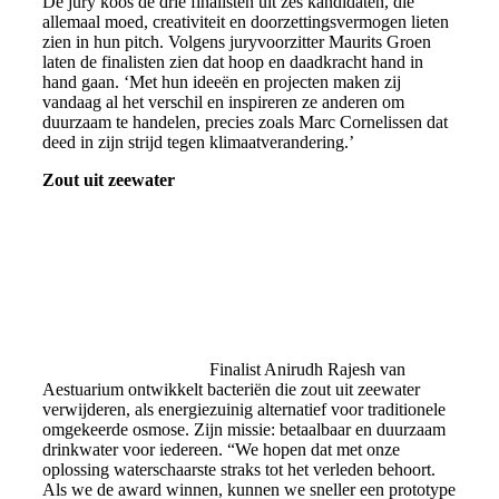
De jury koos de drie finalisten uit zes kandidaten, die
allemaal moed, creativiteit en doorzettingsvermogen lieten
zien in hun pitch. Volgens juryvoorzitter Maurits Groen
laten de finalisten zien dat hoop en daadkracht hand in
hand gaan. ‘Met hun ideeën en projecten maken zij
vandaag al het verschil en inspireren ze anderen om
duurzaam te handelen, precies zoals Marc Cornelissen dat
deed in zijn strijd tegen klimaatverandering.’
Zout uit zeewater
Finalist Anirudh Rajesh van
Aestuarium
ontwikkelt bacteriën die zout uit zeewater
verwijderen, als energiezuinig alternatief voor traditionele
omgekeerde osmose. Zijn missie: betaalbaar en duurzaam
drinkwater voor iedereen. “We hopen dat met onze
oplossing waterschaarste straks tot het verleden behoort.
Als we de award winnen, kunnen we sneller een prototype