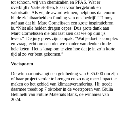
tot schoon, vrij van chemicaliën en PFAS. Wat er
overblijft? Vaste stoffen, klaar voor hergebruik en
valorisatie. Als wij de award winnen, helpt ons dat enorm
bij de zichtbaarheid en funding van ons bedrijf.” Timmy
gaf aan dat hij Marc Cornelissen een grote inspiratiebron
is. “Niet alle helden dragen capes. Dus grote dank aan
Marc Cornelissen die ons laat zien dat we op dun ijs
leven.” De jury prees zijn aanpak: “Wat je doet is complex
en vraagt echt om een nieuwe manier van denken in de
hele keten. Het is knap om te zien hoe dat je in zo’n korte
tijd al zo ver bent gekomen.”
Voetsporen
De winnaar ontvangt een geldbedrag van € 35.000 om zijn
of haar project verder te brengen en zo nog meer impact te
maken op het gebied van klimaatverandering. Hij treedt
daarmee treedt op 7 oktober in de voetsporen van Giulia
Bellinetti van Future Materials Bank, de winnares van
2024.