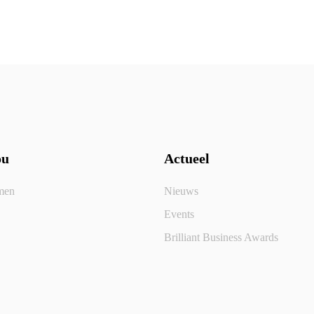
ou
Actueel
men
Nieuws
Events
Brilliant Business Awards