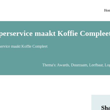
Ho
uperservice maakt Koffie Complee
service maakt Koffie Compleet
Thema's:
Awards
,
Duurzaam
,
Leefbaar
,
Log
Sh