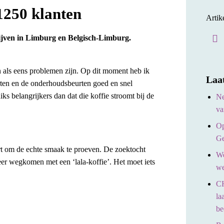
1250 klanten
Artik
rijven in Limburg en Belgisch-Limburg.
n als eens problemen zijn. Op dit moment heb ik
Laa
rten en de onderhoudsbeurten goed en snel
ks belangrijkers dan dat die koffie stroomt bij de
Ne
va
Op
Ge
art om de echte smaak te proeven. De zoektocht
We
meer wegkomen met een ‘lala-koffie’. Het moet iets
we
CH
la
be