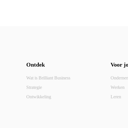
Ontdek
Voor j
Wat is Brilliant Business
Onderne
Strategie
Werken
Ontwikkeling
Leren