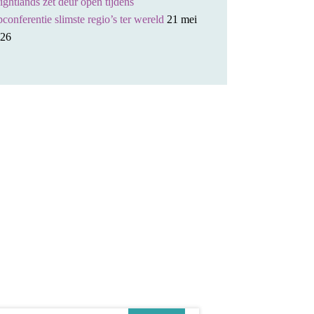
ightlands zet deur open tijdens
pconferentie slimste regio’s ter wereld
21 mei
26