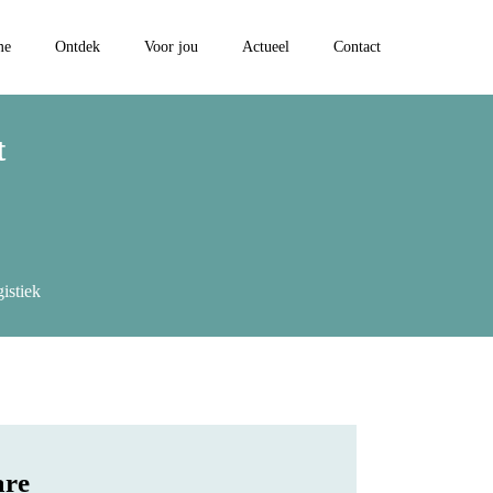
me
Ontdek
Voor jou
Actueel
Contact
t
istiek
are