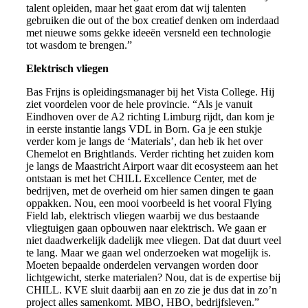
talent opleiden, maar het gaat erom dat wij talenten
gebruiken die out of the box creatief denken om inderdaad
met nieuwe soms gekke ideeën versneld een technologie
tot wasdom te brengen.”
Elektrisch vliegen
Bas Frijns is opleidingsmanager bij het Vista College. Hij
ziet voordelen voor de hele provincie. “Als je vanuit
Eindhoven over de A2 richting Limburg rijdt, dan kom je
in eerste instantie langs VDL in Born. Ga je een stukje
verder kom je langs de ‘Materials’, dan heb ik het over
Chemelot en Brightlands. Verder richting het zuiden kom
je langs de Maastricht Airport waar dit ecosysteem aan het
ontstaan is met het CHILL Excellence Center, met de
bedrijven, met de overheid om hier samen dingen te gaan
oppakken. Nou, een mooi voorbeeld is het vooral Flying
Field lab, elektrisch vliegen waarbij we dus bestaande
vliegtuigen gaan opbouwen naar elektrisch. We gaan er
niet daadwerkelijk dadelijk mee vliegen. Dat dat duurt veel
te lang. Maar we gaan wel onderzoeken wat mogelijk is.
Moeten bepaalde onderdelen vervangen worden door
lichtgewicht, sterke materialen? Nou, dat is de expertise bij
CHILL. KVE sluit daarbij aan en zo zie je dus dat in zo’n
project alles samenkomt. MBO, HBO, bedrijfsleven.”