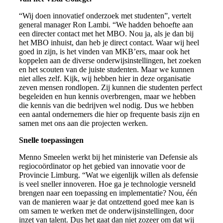
“Wij doen innovatief onderzoek met studenten”, vertelt
general manager Ron Lambi. “We hadden behoefte aan
een directer contact met het MBO. Nou ja, als je dan bij
het MBO inhuist, dan heb je direct contact. Waar wij heel
goed in zijn, is het vinden van MKB’ers, maar ook het
koppelen aan de diverse onderwijsinstellingen, het zoeken
en het scouten van de juiste studenten. Maar we kunnen
niet alles zelf. Kijk, wij hebben hier in deze organisatie
zeven mensen rondlopen. Zij kunnen die studenten perfect
begeleiden en hun kennis overbrengen, maar we hebben
die kennis van die bedrijven wel nodig. Dus we hebben
een aantal ondernemers die hier op frequente basis zijn en
samen met ons aan die projecten werken.
Snelle toepassingen
Menno Smeelen werkt bij het ministerie van Defensie als
regiocoördinator op het gebied van innovatie voor de
Provincie Limburg. “Wat we eigenlijk willen als defensie
is veel sneller innoveren. Hoe ga je technologie versneld
brengen naar een toepassing en implementatie? Nou, één
van de manieren waar je dat ontzettend goed mee kan is
om samen te werken met de onderwijsinstellingen, door
inzet van talent. Dus het gaat dan niet zozeer om dat wij