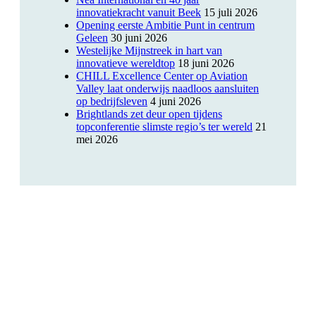
innovatiekracht vanuit Beek
15 juli 2026
Opening eerste Ambitie Punt in centrum
Geleen
30 juni 2026
Westelijke Mijnstreek in hart van
innovatieve wereldtop
18 juni 2026
CHILL Excellence Center op Aviation
Valley laat onderwijs naadloos aansluiten
op bedrijfsleven
4 juni 2026
Brightlands zet deur open tijdens
topconferentie slimste regio’s ter wereld
21
mei 2026