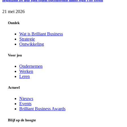
Brightlands zet deur open tijdens topconferentie slimste regio’s ter wereld
21 mei 2026
Ontdek
Wat is Brilliant Business
Strategie
Ontwikkeling
Voor jou
Ondernemen
Werken
Leren
Actueel
Nieuws
Events
Brilliant Business Awards
Blijf op de hoogte