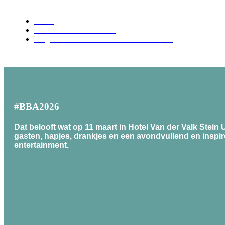
Home
Brilliant Business Awards
Programma Brilliant Business Awards 2026
#BBA2026
Dat belooft wat op 11 maart in Hotel Van der Valk Stei
gasten, hapjes, drankjes en een avondvullend en insp
entertainment.