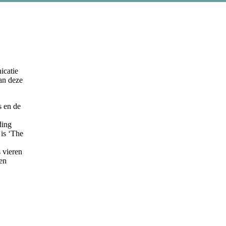
icatie
van deze
s en de
ding
is ‘The
 vieren
en